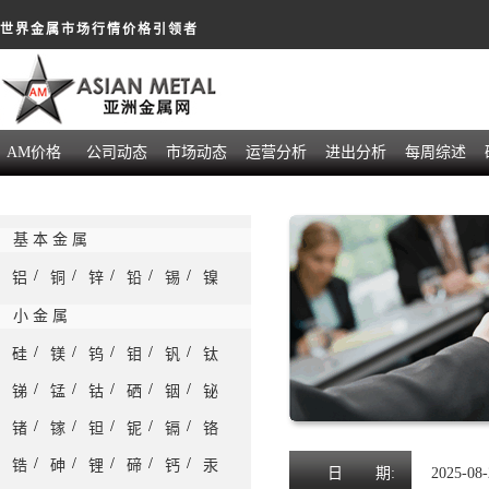
世界金属市场行情价格引领者
AM价格
公司动态
市场动态
运营分析
进出分析
每周综述
基 本 金 属
/
/
/
/
/
铝
铜
锌
铅
锡
镍
小 金 属
/
/
/
/
/
硅
镁
钨
钼
钒
钛
/
/
/
/
/
锑
锰
钴
硒
铟
铋
/
/
/
/
/
锗
镓
钽
铌
镉
铬
/
/
/
/
/
锆
砷
锂
碲
钙
汞
日
期:
2025-08-