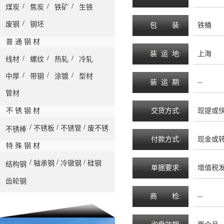
/
/
/
煤炭
焦炭
铁矿
生铁
/
废钢
钢坯
包
装
:
铁桶
普 通 钢 材
装
运
地
:
上海
/
/
/
线材
螺纹
热轧
冷轧
/
/
/
中厚
带钢
涂镀
型材
装
运
期
:
--
管材
不 锈 钢 材
交
货
方
式
:
现提或
/
/
/
不锈板
不锈管
废不锈
不锈棒
付
款
方
式
:
现金或
特 殊 钢 材
/
/
/
轴承钢
冷镦钢
硅钢
结构钢
单
据
要
求
:
增值税
齿轮钢
商
检
:
--