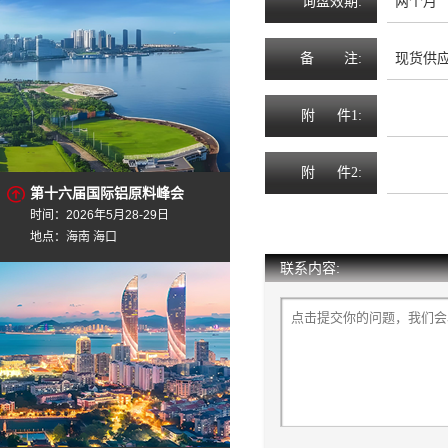
询
盘
效
期
:
两个月
备
注
:
现货供应，
附
件1:
附
件2:
第十六届国际铝原料峰会
时间：2026年5月28-29日
地点：海南 海口
联系内容: