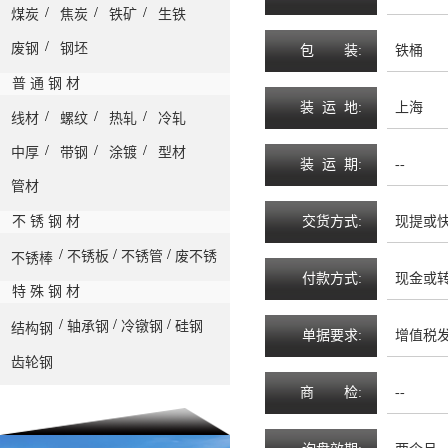
/
/
/
煤炭
焦炭
铁矿
生铁
/
废钢
钢坯
包
装
:
铁桶
普 通 钢 材
装
运
地
:
上海
/
/
/
线材
螺纹
热轧
冷轧
/
/
/
中厚
带钢
涂镀
型材
装
运
期
:
--
管材
不 锈 钢 材
交
货
方
式
:
现提或
/
/
/
不锈板
不锈管
废不锈
不锈棒
付
款
方
式
:
现金或
特 殊 钢 材
/
/
/
轴承钢
冷镦钢
硅钢
结构钢
单
据
要
求
:
增值税
齿轮钢
商
检
:
--