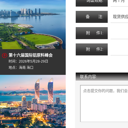
询
盘
效
期
:
两个月
备
注
:
现货供应，
附
件1:
附
件2:
第十六届国际铝原料峰会
时间：2026年5月28-29日
地点：海南 海口
联系内容: