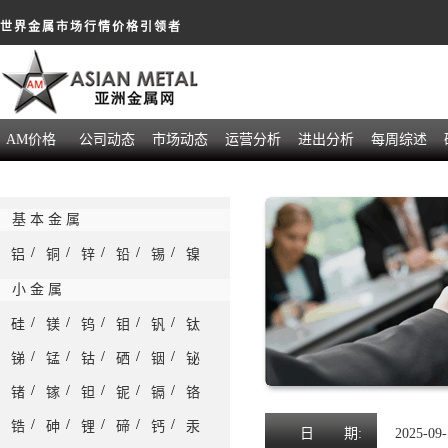
世界金属市场行情价格引领者
AM价格
公司动态
市场动态
运营分析
进出分析
每周综述
基 本 金 属
/
/
/
/
/
铝
铜
锌
铅
锡
镍
小 金 属
/
/
/
/
/
硅
镁
钨
钼
钒
钛
/
/
/
/
/
锑
锰
钴
硒
铟
铋
/
/
/
/
/
锗
镓
钽
铌
镉
铬
/
/
/
/
/
锆
砷
锂
碲
钙
汞
日
期:
2025-09-