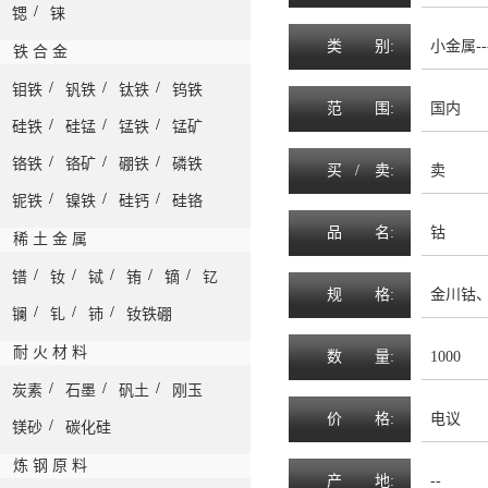
/
锶
铼
类
别:
小金属--
铁 合 金
/
/
/
钼铁
钒铁
钛铁
钨铁
范
围
:
国内
/
/
/
硅铁
硅锰
锰铁
锰矿
/
/
/
铬铁
铬矿
硼铁
磷铁
买 /
卖
:
卖
/
/
/
铌铁
镍铁
硅钙
硅铬
品
名
:
钴
稀 土 金 属
/
/
/
/
/
镨
钕
铽
铕
镝
钇
规
格
:
金川钴、
/
/
/
镧
钆
铈
钕铁硼
耐 火 材 料
数
量
:
1000
/
/
/
炭素
石墨
矾土
刚玉
价
格
:
电议
/
镁砂
碳化硅
炼 钢 原 料
产
地
:
--