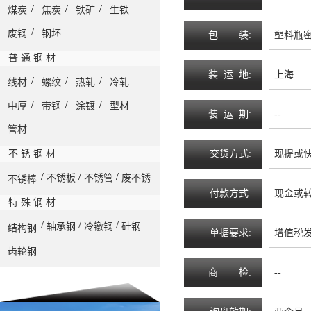
/
/
/
煤炭
焦炭
铁矿
生铁
/
废钢
钢坯
包
装
:
塑料瓶
普 通 钢 材
装
运
地
:
上海
/
/
/
线材
螺纹
热轧
冷轧
/
/
/
中厚
带钢
涂镀
型材
装
运
期
:
--
管材
不 锈 钢 材
交
货
方
式
:
现提或
/
/
/
不锈板
不锈管
废不锈
不锈棒
付
款
方
式
:
现金或
特 殊 钢 材
/
/
/
轴承钢
冷镦钢
硅钢
结构钢
单
据
要
求
:
增值税
齿轮钢
商
检
:
--