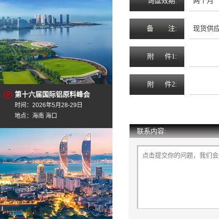
询
盘
效
期
:
两个月
备
注
:
现货供应，
附
件1:
附
件2:
第十六届国际铝原料峰会
时间：2026年5月28-29日
地点：海南 海口
联系内容: