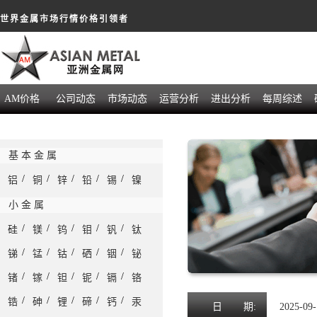
世界金属市场行情价格引领者
AM价格
公司动态
市场动态
运营分析
进出分析
每周综述
基 本 金 属
/
/
/
/
/
铝
铜
锌
铅
锡
镍
小 金 属
/
/
/
/
/
硅
镁
钨
钼
钒
钛
/
/
/
/
/
锑
锰
钴
硒
铟
铋
/
/
/
/
/
锗
镓
钽
铌
镉
铬
/
/
/
/
/
锆
砷
锂
碲
钙
汞
日
期:
2025-09-