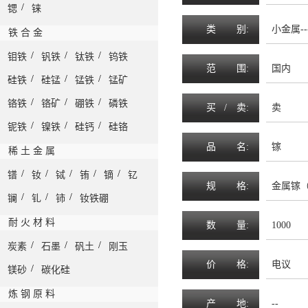
/
锶
铼
类
别:
小金属--
铁 合 金
/
/
/
钼铁
钒铁
钛铁
钨铁
范
围
:
国内
/
/
/
硅铁
硅锰
锰铁
锰矿
/
/
/
铬铁
铬矿
硼铁
磷铁
买 /
卖
:
卖
/
/
/
铌铁
镍铁
硅钙
硅铬
品
名
:
镓
稀 土 金 属
/
/
/
/
/
镨
钕
铽
铕
镝
钇
规
格
:
金属镓（4
/
/
/
镧
钆
铈
钕铁硼
耐 火 材 料
数
量
:
1000
/
/
/
炭素
石墨
矾土
刚玉
价
格
:
电议
/
镁砂
碳化硅
炼 钢 原 料
产
地
:
--