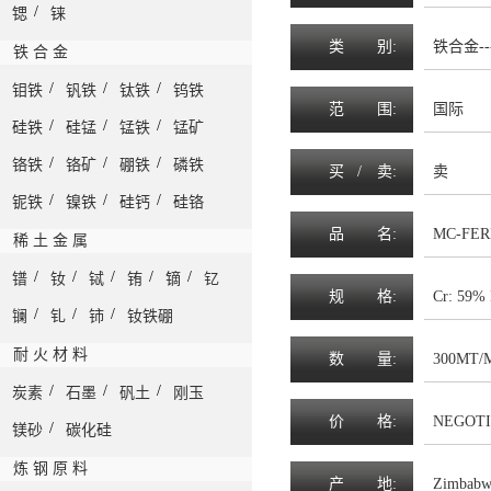
/
锶
铼
类
别:
铁合金--
铁 合 金
/
/
/
钼铁
钒铁
钛铁
钨铁
范
围
:
国际
/
/
/
硅铁
硅锰
锰铁
锰矿
/
/
/
铬铁
铬矿
硼铁
磷铁
买 /
卖
:
卖
/
/
/
铌铁
镍铁
硅钙
硅铬
品
名
:
MC-FE
稀 土 金 属
/
/
/
/
/
镨
钕
铽
铕
镝
钇
规
格
:
Cr: 59%
/
/
/
镧
钆
铈
钕铁硼
耐 火 材 料
数
量
:
300MT/
/
/
/
炭素
石墨
矾土
刚玉
价
格
:
NEGOTI
/
镁砂
碳化硅
炼 钢 原 料
产
地
:
Zimbabw