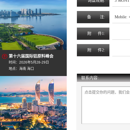
询
盘
效
期
:
3 MONT
备
注
:
Mobile: 
附
件1:
附
件2:
第十六届国际铝原料峰会
时间：2026年5月28-29日
地点：海南 海口
联系内容: