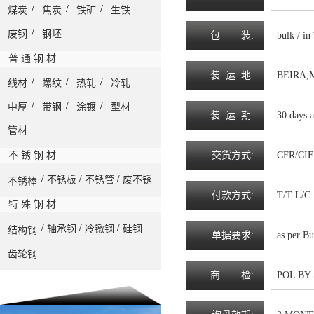
/
/
/
煤炭
焦炭
铁矿
生铁
/
废钢
钢坯
包
装
:
bulk / in
普 通 钢 材
装
运
地
:
BEIRA
/
/
/
线材
螺纹
热轧
冷轧
/
/
/
中厚
带钢
涂镀
型材
装
运
期
:
30 days a
管材
不 锈 钢 材
交
货
方
式
:
CFR/CIF
/
/
/
不锈板
不锈管
废不锈
不锈棒
付
款
方
式
:
T/T L/C
特 殊 钢 材
/
/
/
轴承钢
冷镦钢
硅钢
结构钢
单
据
要
求
:
as per Bu
齿轮钢
商
检
:
POL BY