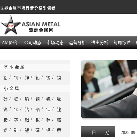
世界金属市场行情价格引领者
AM价格
公司动态
市场动态
运营分析
进出分析
每周综述
基 本 金 属
/
/
/
/
/
铝
铜
锌
铅
锡
镍
小 金 属
/
/
/
/
/
硅
镁
钨
钼
钒
钛
/
/
/
/
/
锑
锰
钴
硒
铟
铋
/
/
/
/
/
锗
镓
钽
铌
镉
铬
/
/
/
/
/
锆
砷
锂
碲
钙
汞
日
期:
2025-09-