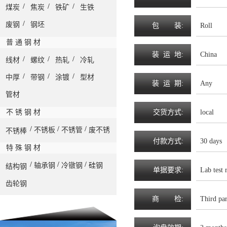
/
/
/
煤炭
焦炭
铁矿
生铁
/
废钢
钢坯
包
装
:
Roll
普 通 钢 材
装
运
地
:
China
/
/
/
线材
螺纹
热轧
冷轧
/
/
/
中厚
带钢
涂镀
型材
装
运
期
:
Any
管材
不 锈 钢 材
交
货
方
式
:
local
/
/
/
不锈板
不锈管
废不锈
不锈棒
付
款
方
式
:
30 days
特 殊 钢 材
/
/
/
轴承钢
冷镦钢
硅钢
结构钢
单
据
要
求
:
Lab test 
齿轮钢
商
检
:
Third par