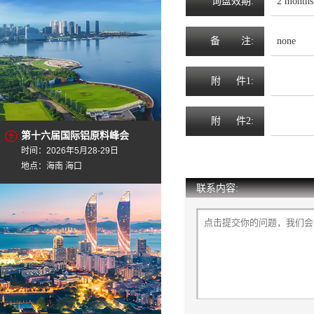
询
盘
效
期
:
2 months
备
注
:
none
附
件1:
附
件2:
第十六届国际铝原料峰会
时间：2026年5月28-29日
地点：海南 海口
联系内容: