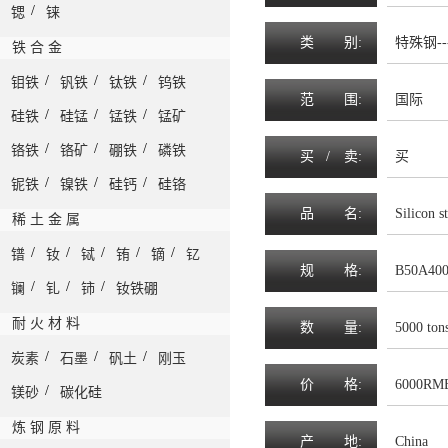
/
锶
铼
类
别:
特殊钢--
铁 合 金
/
/
/
钼铁
钒铁
钛铁
钨铁
范
围
:
国际
/
/
/
硅铁
硅锰
锰铁
锰矿
/
/
/
铬铁
铬矿
硼铁
磷铁
买 /
卖
:
买
/
/
/
铌铁
镍铁
硅钙
硅铬
品
名
:
Silicon s
稀 土 金 属
/
/
/
/
/
镨
钕
铽
铕
镝
钇
规
格
:
B50A400 
/
/
/
镧
钆
铈
钕铁硼
耐 火 材 料
数
量
:
5000 ton
/
/
/
炭素
石墨
矾土
刚玉
价
格
:
6000RMB
/
镁砂
碳化硅
炼 钢 原 料
产
地
:
China