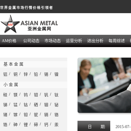
世界金属市场行情价格引领者
AM价格
公司动态
市场动态
运营分析
进出分析
每周综述
基 本 金 属
/
/
/
/
/
铝
铜
锌
铅
锡
镍
小 金 属
/
/
/
/
/
硅
镁
钨
钼
钒
钛
/
/
/
/
/
锑
锰
钴
硒
铟
铋
/
/
/
/
/
锗
镓
钽
铌
镉
铬
/
/
/
/
/
锆
砷
锂
碲
钙
汞
日
期:
2015-07-