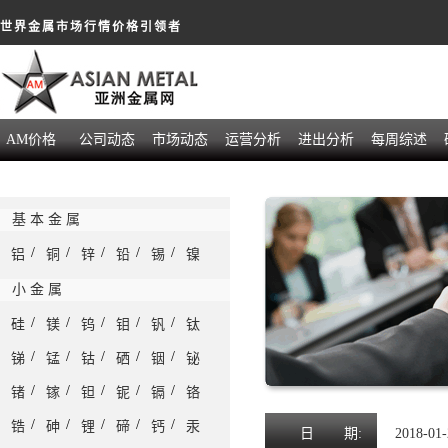
世界金属市场行情价格引领者
AM价格
公司动态
市场动态
运营分析
进出分析
每周综述
基 本 金 属
/
/
/
/
/
铝
铜
锌
铅
锡
镍
小 金 属
/
/
/
/
/
硅
镁
钨
钼
钒
钛
/
/
/
/
/
锑
锰
钴
硒
铟
铋
/
/
/
/
/
锗
镓
钽
铌
镉
铬
/
/
/
/
/
锆
砷
锂
碲
钙
汞
日
期:
2018-01-