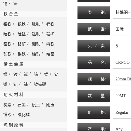
/
锶
铼
类
别:
特殊钢--
铁 合 金
/
/
/
钼铁
钒铁
钛铁
钨铁
范
围
:
国际
/
/
/
硅铁
硅锰
锰铁
锰矿
/
/
/
铬铁
铬矿
硼铁
磷铁
买 /
卖
:
买
/
/
/
铌铁
镍铁
硅钙
硅铬
品
名
:
CRNGO 
稀 土 金 属
/
/
/
/
/
镨
钕
铽
铕
镝
钇
规
格
:
20mm Di
/
/
/
镧
钆
铈
钕铁硼
耐 火 材 料
数
量
:
20MT
/
/
/
炭素
石墨
矾土
刚玉
价
格
:
Regular
/
镁砂
碳化硅
炼 钢 原 料
产
地
:
Any