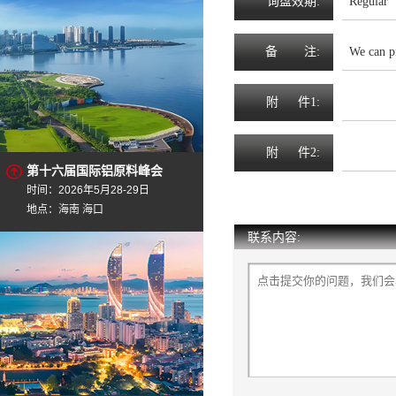
询
盘
效
期
:
Regular
备
注
:
We can p
附
件1:
附
件2:
第十六届国际铝原料峰会
时间：2026年5月28-29日
地点：海南 海口
联系内容: