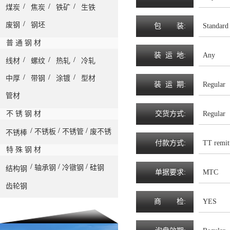
/
/
/
煤炭
焦炭
铁矿
生铁
/
废钢
钢坯
包
装
:
Standard
普 通 钢 材
装
运
地
:
Any
/
/
/
线材
螺纹
热轧
冷轧
/
/
/
中厚
带钢
涂镀
型材
装
运
期
:
Regular
管材
不 锈 钢 材
交
货
方
式
:
Regular
/
/
/
不锈板
不锈管
废不锈
不锈棒
付
款
方
式
:
TT remit
特 殊 钢 材
/
/
/
轴承钢
冷镦钢
硅钢
结构钢
单
据
要
求
:
MTC
齿轮钢
商
检
:
YES