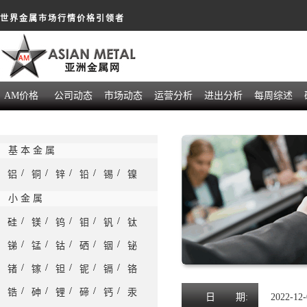
世界金属市场行情价格引领者
AM价格
公司动态
市场动态
运营分析
进出分析
每周综述
基 本 金 属
/
/
/
/
/
铝
铜
锌
铅
锡
镍
小 金 属
/
/
/
/
/
硅
镁
钨
钼
钒
钛
/
/
/
/
/
锑
锰
钴
硒
铟
铋
/
/
/
/
/
锗
镓
钽
铌
镉
铬
/
/
/
/
/
锆
砷
锂
碲
钙
汞
日
期:
2022-12-