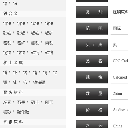
/
锶
铼
类
别:
炼钢原料-
铁 合 金
/
/
/
钼铁
钒铁
钛铁
钨铁
范
围
:
国际
/
/
/
硅铁
硅锰
锰铁
锰矿
/
/
/
铬铁
铬矿
硼铁
磷铁
买 /
卖
:
卖
/
/
/
铌铁
镍铁
硅钙
硅铬
品
名
:
CPC Car
稀 土 金 属
/
/
/
/
/
镨
钕
铽
铕
镝
钇
规
格
:
Calcined
/
/
/
镧
钆
铈
钕铁硼
耐 火 材 料
数
量
:
25ton
/
/
/
炭素
石墨
矾土
刚玉
价
格
:
As discus
/
镁砂
碳化硅
炼 钢 原 料
产
地
:
China