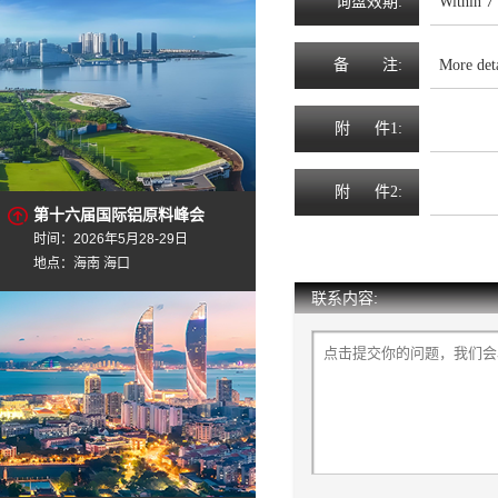
询
盘
效
期
:
Within 7
备
注
:
More det
附
件1:
附
件2:
第十六届国际铝原料峰会
时间：2026年5月28-29日
地点：海南 海口
联系内容: