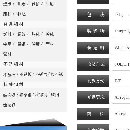
/
/
/
煤炭
焦炭
铁矿
生铁
/
废钢
钢坯
包
装
:
25kg sma
普 通 钢 材
装
运
地
:
Tianjin/
/
/
/
线材
螺纹
热轧
冷轧
/
/
/
中厚
带钢
涂镀
型材
装
运
期
:
Within 5
管材
不 锈 钢 材
交
货
方
式
:
FOB/CIF
/
/
/
不锈板
不锈管
废不锈
不锈棒
付
款
方
式
:
T/T
特 殊 钢 材
/
/
/
轴承钢
冷镦钢
硅钢
结构钢
单
据
要
求
:
As requi
齿轮钢
商
检
:
Accept