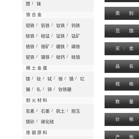
/
锶
铼
类
别:
铁 合 金
/
/
/
钼铁
钒铁
钛铁
钨铁
范
围
:
/
/
/
硅铁
硅锰
锰铁
锰矿
/
/
/
铬铁
铬矿
硼铁
磷铁
买 /
卖
:
/
/
/
铌铁
镍铁
硅钙
硅铬
品
名
:
稀 土 金 属
/
/
/
/
/
镨
钕
铽
铕
镝
钇
规
格
:
/
/
/
镧
钆
铈
钕铁硼
耐 火 材 料
数
量
:
/
/
/
炭素
石墨
矾土
刚玉
价
格
:
/
镁砂
碳化硅
炼 钢 原 料
产
地
: