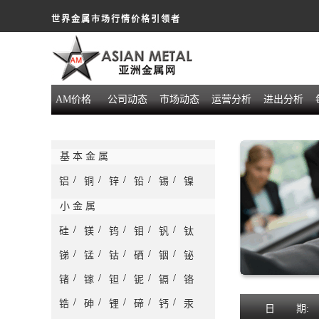
世界金属市场行情价格引领者
AM价格
公司动态
市场动态
运营分析
进出分析
基 本 金 属
/
/
/
/
/
铝
铜
锌
铅
锡
镍
小 金 属
/
/
/
/
/
硅
镁
钨
钼
钒
钛
/
/
/
/
/
锑
锰
钴
硒
铟
铋
/
/
/
/
/
锗
镓
钽
铌
镉
铬
/
/
/
/
/
锆
砷
锂
碲
钙
汞
日
期: