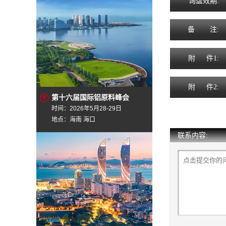
询
盘
效
期
:
备
注
:
附
件1:
附
件2:
第十六届国际铝原料峰会
时间：2026年5月28-29日
地点：海南 海口
联系内容: