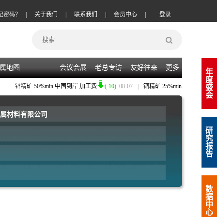
记密码？
|
关于我们
|
联系我们
|
会员中心
|
登录
属地图
会议会展
老总专访
友好往来
更多
年
度
锌精矿
50%min 中国到岸 加工费
(-10)
08-07
|
铜精矿
25%min 中国到岸 加工费
盛
会
属材料有限公司
研
究
报
告
数
据
中
心