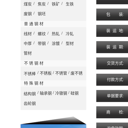
/
/
/
煤炭
焦炭
铁矿
生铁
/
废钢
钢坯
包
装
:
普 通 钢 材
装
运
地
:
/
/
/
线材
螺纹
热轧
冷轧
/
/
/
中厚
带钢
涂镀
型材
装
运
期
:
管材
不 锈 钢 材
交
货
方
式
:
/
/
/
不锈板
不锈管
废不锈
不锈棒
付
款
方
式
:
特 殊 钢 材
/
/
/
轴承钢
冷镦钢
硅钢
结构钢
单
据
要
求
:
齿轮钢
商
检
: