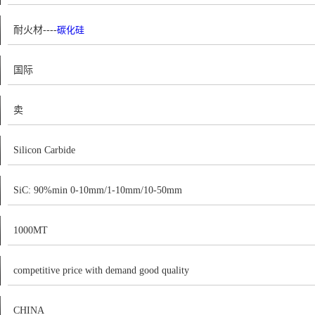
耐火材----
碳化硅
国际
卖
Silicon Carbide
SiC: 90%min 0-10mm/1-10mm/10-50mm
1000MT
competitive price with demand good quality
CHINA