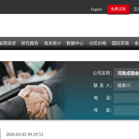
English
免费试用
忘
每周综述
研究报告
海关统计
数据中心
分区价格
国际贸易
金
公
司
名
称：
河南成钢金
联
系
人：
胡承川
电
话：
传
真：
2026-03-02 09:29:53