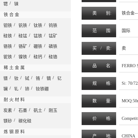
/
锶
铼
类
别:
铁合金--
铁 合 金
/
/
/
钼铁
钒铁
钛铁
钨铁
范
围
:
国际
/
/
/
硅铁
硅锰
锰铁
锰矿
/
/
/
铬铁
铬矿
硼铁
磷铁
买 /
卖
:
卖
/
/
/
铌铁
镍铁
硅钙
硅铬
品
名
:
FERRO 
稀 土 金 属
/
/
/
/
/
镨
钕
铽
铕
镝
钇
规
格
:
Si: 70/7
/
/
/
镧
钆
铈
钕铁硼
耐 火 材 料
数
量
:
MOQ:50
/
/
/
炭素
石墨
矾土
刚玉
价
格
:
Competit
/
镁砂
碳化硅
炼 钢 原 料
产
地
:
CHINA