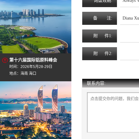
询
盘
效
期
:
Always V
备
注
:
Diana Xu
附
件1:
附
件2:
第十六届国际铝原料峰会
时间：2026年5月28-29日
地点：海南 海口
联系内容: