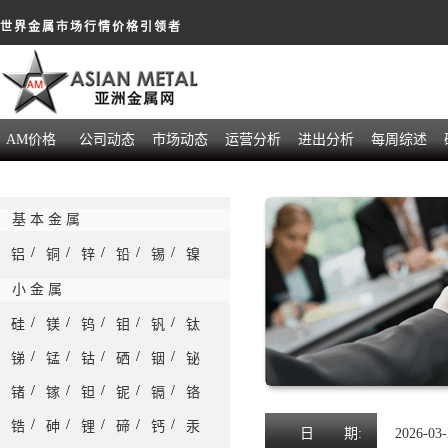
世界金属市场行情价格引领者
AM价格
公司动态
市场动态
运营分析
进出分析
每周综述
基 本 金 属
/
/
/
/
/
铝
铜
锌
铅
锡
镍
小 金 属
/
/
/
/
/
硅
镁
钨
钼
钒
钛
/
/
/
/
/
锑
锰
钴
硒
铟
铋
/
/
/
/
/
锗
镓
钽
铌
镉
铬
/
/
/
/
/
锆
砷
锂
碲
钙
汞
日
期:
2026-03-