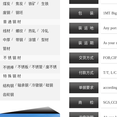
/
/
/
煤炭
焦炭
铁矿
生铁
/
废钢
钢坯
包
装
:
1MT Big 
普 通 钢 材
装
运
地
:
Any port
/
/
/
线材
螺纹
热轧
冷轧
/
/
/
中厚
带钢
涂镀
型材
装
运
期
:
As your 
管材
不 锈 钢 材
交
货
方
式
:
FOB,CIF,
/
/
/
不锈板
不锈管
废不锈
不锈棒
付
款
方
式
:
T/T, L/C 
特 殊 钢 材
/
/
/
轴承钢
冷镦钢
硅钢
结构钢
单
据
要
求
:
accordin
齿轮钢
商
检
:
SGS,CCI