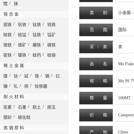
/
锶
铼
类
别:
小金属--
铁 合 金
/
/
/
钼铁
钒铁
钛铁
钨铁
范
围
:
国际
/
/
/
硅铁
硅锰
锰铁
锰矿
/
/
/
铬铁
铬矿
硼铁
磷铁
买 /
卖
:
卖
/
/
/
铌铁
镍铁
硅钙
硅铬
品
名
:
Mn Flak
稀 土 金 属
/
/
/
/
/
镨
钕
铽
铕
镝
钇
规
格
:
Mn 99.7
/
/
/
镧
钆
铈
钕铁硼
耐 火 材 料
数
量
:
100MT
/
/
/
炭素
石墨
矾土
刚玉
价
格
:
Competit
/
镁砂
碳化硅
炼 钢 原 料
产
地
:
China