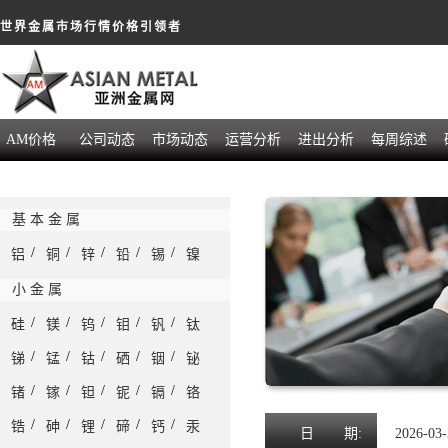
世界金属市场行情价格引领者
AM价格
公司动态
市场动态
运营分析
进出分析
每周综述
基 本 金 属
/
/
/
/
/
铝
铜
锌
铅
锡
镍
小 金 属
/
/
/
/
/
硅
镁
钨
钼
钒
钛
/
/
/
/
/
锑
锰
钴
硒
铟
铋
/
/
/
/
/
锗
镓
钽
铌
镉
铬
/
/
/
/
/
锆
砷
锂
碲
钙
汞
日
期:
2026-03-