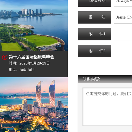
询
盘
效
期
:
Always v
备
注
:
Jessie C
附
件1:
附
件2:
第十六届国际铝原料峰会
时间：2026年5月28-29日
地点：海南 海口
联系内容: