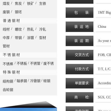
/
/
/
煤炭
焦炭
铁矿
生铁
/
废钢
钢坯
包
装
:
1MT Big 
普 通 钢 材
装
运
地
:
China
/
/
/
线材
螺纹
热轧
冷轧
/
/
/
中厚
带钢
涂镀
型材
装
运
期
:
As your 
管材
不 锈 钢 材
交
货
方
式
:
FOB, CIF
/
/
/
不锈板
不锈管
废不锈
不锈棒
付
款
方
式
:
T/T, L/C 
特 殊 钢 材
/
/
/
轴承钢
冷镦钢
硅钢
结构钢
单
据
要
求
:
Accordin
齿轮钢
商
检
:
SGS, CC