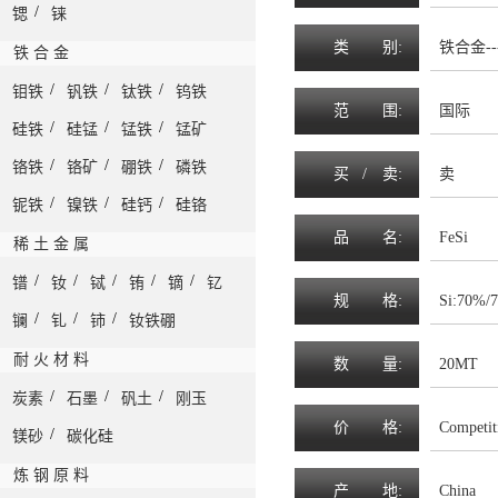
/
锶
铼
类
别:
铁合金--
铁 合 金
/
/
/
钼铁
钒铁
钛铁
钨铁
范
围
:
国际
/
/
/
硅铁
硅锰
锰铁
锰矿
/
/
/
铬铁
铬矿
硼铁
磷铁
买 /
卖
:
卖
/
/
/
铌铁
镍铁
硅钙
硅铬
品
名
:
FeSi
稀 土 金 属
/
/
/
/
/
镨
钕
铽
铕
镝
钇
规
格
:
Si:70%/
/
/
/
镧
钆
铈
钕铁硼
耐 火 材 料
数
量
:
20MT
/
/
/
炭素
石墨
矾土
刚玉
价
格
:
Competit
/
镁砂
碳化硅
炼 钢 原 料
产
地
:
China