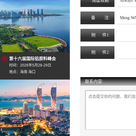
询
盘
效
期
:
Always V
备
注
:
Meng WA
附
件1:
附
件2:
第十六届国际铝原料峰会
时间：2026年5月28-29日
地点：海南 海口
联系内容: