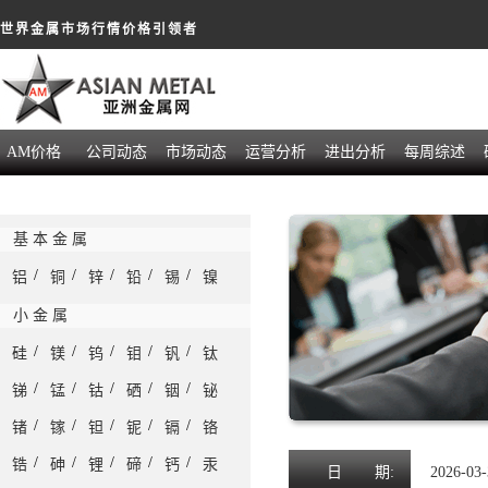
世界金属市场行情价格引领者
AM价格
公司动态
市场动态
运营分析
进出分析
每周综述
基 本 金 属
/
/
/
/
/
铝
铜
锌
铅
锡
镍
小 金 属
/
/
/
/
/
硅
镁
钨
钼
钒
钛
/
/
/
/
/
锑
锰
钴
硒
铟
铋
/
/
/
/
/
锗
镓
钽
铌
镉
铬
/
/
/
/
/
锆
砷
锂
碲
钙
汞
日
期:
2026-03-