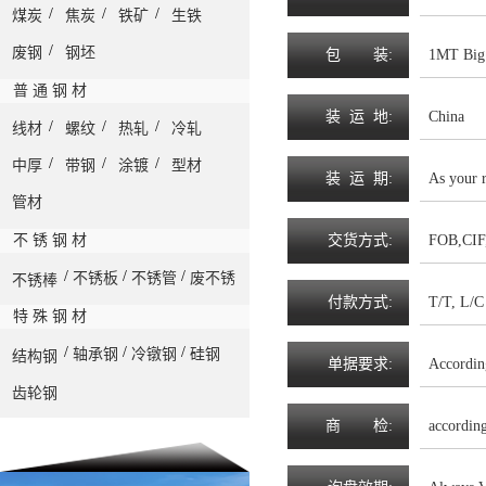
/
/
/
煤炭
焦炭
铁矿
生铁
/
废钢
钢坯
包
装
:
1MT Big 
普 通 钢 材
装
运
地
:
China
/
/
/
线材
螺纹
热轧
冷轧
/
/
/
中厚
带钢
涂镀
型材
装
运
期
:
As your 
管材
不 锈 钢 材
交
货
方
式
:
FOB,CIF
/
/
/
不锈板
不锈管
废不锈
不锈棒
付
款
方
式
:
T/T, L/C 
特 殊 钢 材
/
/
/
轴承钢
冷镦钢
硅钢
结构钢
单
据
要
求
:
Accordin
齿轮钢
商
检
:
accordin