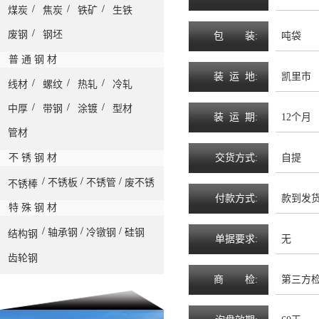
/
/
/
煤炭
焦炭
铁矿
生铁
/
废钢
钢坯
包
装
:
吨袋
普 通 钢 材
装
运
地
:
凯里市
/
/
/
线材
螺纹
热轧
冷轧
/
/
/
中厚
带钢
涂镀
型材
装
运
期
:
12个月
管材
不 锈 钢 材
交
货
方
式
:
自提
/
/
/
不锈板
不锈管
废不锈
不锈棒
付
款
方
式
:
款到发
特 殊 钢 材
/
/
/
轴承钢
冷镦钢
硅钢
结构钢
单
据
要
求
:
无
齿轮钢
商
检
:
第三方