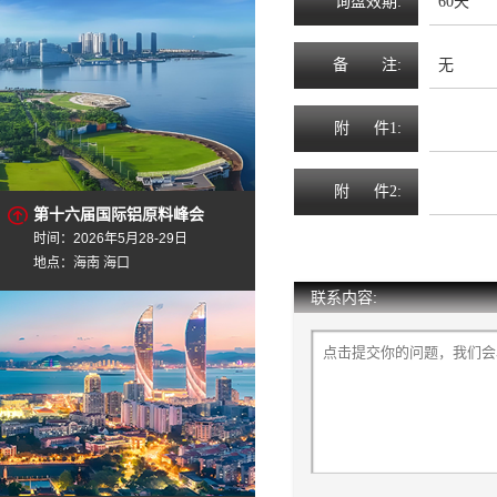
询
盘
效
期
:
60天
备
注
:
无
附
件1:
附
件2:
第十六届国际铝原料峰会
时间：2026年5月28-29日
地点：海南 海口
联系内容: