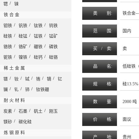
/
锶
铼
类
别:
铁合金--
铁 合 金
/
/
/
钼铁
钒铁
钛铁
钨铁
范
围
:
国内
/
/
/
硅铁
硅锰
锰铁
锰矿
/
/
/
铬铁
铬矿
硼铁
磷铁
买 /
卖
:
卖
/
/
/
铌铁
镍铁
硅钙
硅铬
品
名
:
低硅铁
稀 土 金 属
/
/
/
/
/
镨
钕
铽
铕
镝
钇
规
格
:
硅13.
/
/
/
镧
钆
铈
钕铁硼
耐 火 材 料
数
量
:
2000 吨
/
/
/
炭素
石墨
矾土
刚玉
价
格
:
面议
/
镁砂
碳化硅
炼 钢 原 料
产
地
:
贵州