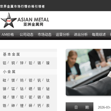
世界金属市场行情价格引领者
AM价格
公司动态
市场动态
运营分析
进出分析
每周综述
基 本 金 属
/
/
/
/
/
铝
铜
锌
铅
锡
镍
小 金 属
/
/
/
/
/
硅
镁
钨
钼
钒
钛
/
/
/
/
/
锑
锰
钴
硒
铟
铋
/
/
/
/
/
锗
镓
钽
铌
镉
铬
/
/
/
/
/
锆
砷
锂
碲
钙
汞
日
期:
2026-03-