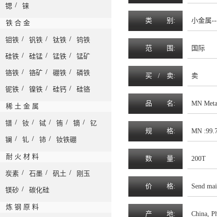
/
锶
铼
类
别:
小金属--
铁 合 金
/
/
/
钼铁
钒铁
钛铁
钨铁
范
围
:
国际
/
/
/
硅铁
硅锰
锰铁
锰矿
/
/
/
铬铁
铬矿
硼铁
磷铁
买 /
卖
:
卖
/
/
/
铌铁
镍铁
硅钙
硅铬
品
名
:
MN Metal
稀 土 金 属
/
/
/
/
/
镨
钕
铽
铕
镝
钇
规
格
:
MN :99.
/
/
/
镧
钆
铈
钕铁硼
耐 火 材 料
数
量
:
200T
/
/
/
炭素
石墨
矾土
刚玉
价
格
:
Send mai
/
镁砂
碳化硅
炼 钢 原 料
产
地
:
China, P