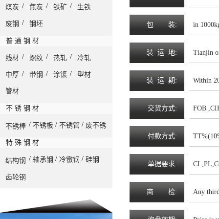
/
/
/
煤炭
焦炭
铁矿
生铁
/
废钢
钢坯
包
装
:
in 1000k
普 通 钢 材
装
运
地
:
Tianjin 
/
/
/
线材
螺纹
热轧
冷轧
/
/
/
中厚
带钢
涂镀
型材
装
运
期
:
Within 20
管材
不 锈 钢 材
交
货
方
式
:
FOB ,CI
/
/
/
不锈板
不锈管
废不锈
不锈棒
付
款
方
式
:
TT%(10%a
特 殊 钢 材
/
/
/
轴承钢
冷镦钢
硅钢
结构钢
单
据
要
求
:
CI ,PL,
齿轮钢
商
检
:
Any third