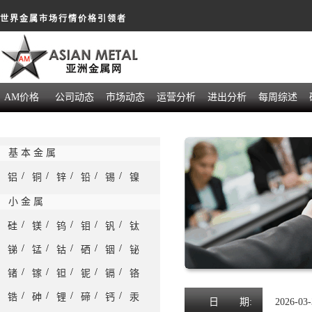
世界金属市场行情价格引领者
AM价格
公司动态
市场动态
运营分析
进出分析
每周综述
基 本 金 属
/
/
/
/
/
铝
铜
锌
铅
锡
镍
小 金 属
/
/
/
/
/
硅
镁
钨
钼
钒
钛
/
/
/
/
/
锑
锰
钴
硒
铟
铋
/
/
/
/
/
锗
镓
钽
铌
镉
铬
/
/
/
/
/
锆
砷
锂
碲
钙
汞
日
期:
2026-03-