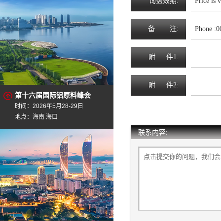
询
盘
效
期
:
Price is 
备
注
:
Phone :
附
件1:
附
件2:
第十六届国际铝原料峰会
时间：2026年5月28-29日
地点：海南 海口
联系内容: