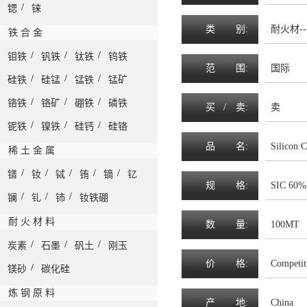
/
锶
铼
类
别:
耐火材--
铁 合 金
/
/
/
钼铁
钒铁
钛铁
钨铁
范
围
:
国际
/
/
/
硅铁
硅锰
锰铁
锰矿
/
/
/
铬铁
铬矿
硼铁
磷铁
买 /
卖
:
卖
/
/
/
铌铁
镍铁
硅钙
硅铬
品
名
:
Silicon C
稀 土 金 属
/
/
/
/
/
镨
钕
铽
铕
镝
钇
规
格
:
SIC 60%-
/
/
/
镧
钆
铈
钕铁硼
耐 火 材 料
数
量
:
100MT
/
/
/
炭素
石墨
矾土
刚玉
价
格
:
Competit
/
镁砂
碳化硅
炼 钢 原 料
产
地
:
China