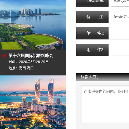
询
盘
效
期
:
Always v
备
注
:
Jessie C
附
件1:
附
件2:
第十六届国际铝原料峰会
时间：2026年5月28-29日
地点：海南 海口
联系内容: