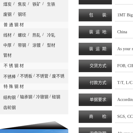
/
/
/
煤炭
焦炭
铁矿
生铁
/
废钢
钢坯
包
装
:
1MT Big 
普 通 钢 材
装
运
地
:
China
/
/
/
线材
螺纹
热轧
冷轧
/
/
/
中厚
带钢
涂镀
型材
装
运
期
:
As your 
管材
不 锈 钢 材
交
货
方
式
:
FOB, CIF
/
/
/
不锈板
不锈管
废不锈
不锈棒
付
款
方
式
:
T/T, L/C 
特 殊 钢 材
/
/
/
轴承钢
冷镦钢
硅钢
结构钢
单
据
要
求
:
Accordin
齿轮钢
商
检
:
SGS, CC