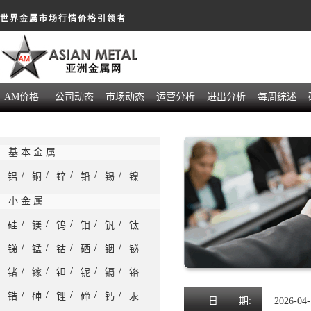
世界金属市场行情价格引领者
AM价格
公司动态
市场动态
运营分析
进出分析
每周综述
基 本 金 属
/
/
/
/
/
铝
铜
锌
铅
锡
镍
小 金 属
/
/
/
/
/
硅
镁
钨
钼
钒
钛
/
/
/
/
/
锑
锰
钴
硒
铟
铋
/
/
/
/
/
锗
镓
钽
铌
镉
铬
/
/
/
/
/
锆
砷
锂
碲
钙
汞
日
期:
2026-04-