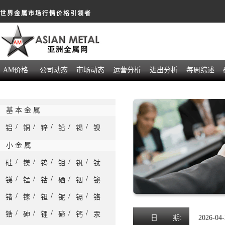
世界金属市场行情价格引领者
AM价格
公司动态
市场动态
运营分析
进出分析
每周综述
基 本 金 属
/
/
/
/
/
铝
铜
锌
铅
锡
镍
小 金 属
/
/
/
/
/
硅
镁
钨
钼
钒
钛
/
/
/
/
/
锑
锰
钴
硒
铟
铋
/
/
/
/
/
锗
镓
钽
铌
镉
铬
/
/
/
/
/
锆
砷
锂
碲
钙
汞
日
期:
2026-04-