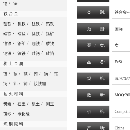
/
锶
铼
类
别:
铁合金--
铁 合 金
/
/
/
钼铁
钒铁
钛铁
钨铁
范
围
:
国际
/
/
/
硅铁
硅锰
锰铁
锰矿
/
/
/
铬铁
铬矿
硼铁
磷铁
买 /
卖
:
卖
/
/
/
铌铁
镍铁
硅钙
硅铬
品
名
:
FeSi
稀 土 金 属
/
/
/
/
/
镨
钕
铽
铕
镝
钇
规
格
:
Si:70%/
/
/
/
镧
钆
铈
钕铁硼
耐 火 材 料
数
量
:
MOQ:2
/
/
/
炭素
石墨
矾土
刚玉
价
格
:
Competit
/
镁砂
碳化硅
炼 钢 原 料
产
地
:
China