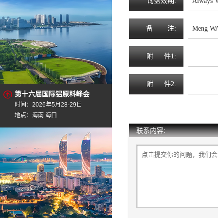
询
盘
效
期
:
Always V
备
注
:
Meng WA
附
件1:
附
件2:
第十六届国际铝原料峰会
时间：2026年5月28-29日
地点：海南 海口
联系内容: