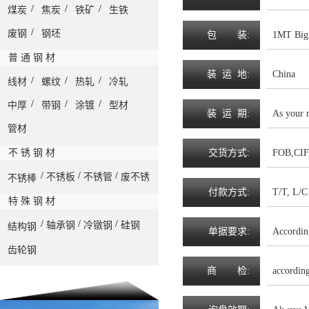
/
/
/
煤炭
焦炭
铁矿
生铁
/
废钢
钢坯
包
装
:
1MT Big 
普 通 钢 材
装
运
地
:
China
/
/
/
线材
螺纹
热轧
冷轧
/
/
/
中厚
带钢
涂镀
型材
装
运
期
:
As your 
管材
不 锈 钢 材
交
货
方
式
:
FOB,CIF
/
/
/
不锈板
不锈管
废不锈
不锈棒
付
款
方
式
:
T/T, L/C 
特 殊 钢 材
/
/
/
轴承钢
冷镦钢
硅钢
结构钢
单
据
要
求
:
Accordin
齿轮钢
商
检
:
accordin