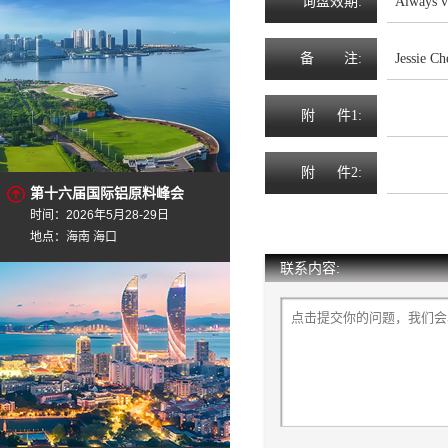
询
盘
效
期
:
Always v
备
注
:
Jessie C
附
件1:
附
件2:
第十六届国际铝原料峰会
时间：2026年5月28-29日
地点：海南 海口
联系内容: