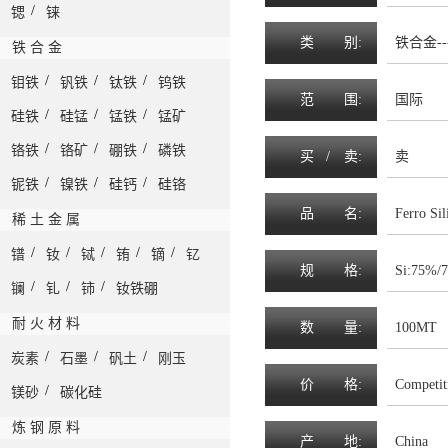
/
锶
铼
类
别:
铁合金--
铁 合 金
/
/
/
钼铁
钒铁
钛铁
钨铁
范
围
:
国际
/
/
/
硅铁
硅锰
锰铁
锰矿
/
/
/
铬铁
铬矿
硼铁
磷铁
买 /
卖
:
卖
/
/
/
铌铁
镍铁
硅钙
硅铬
品
名
:
Ferro Sil
稀 土 金 属
/
/
/
/
/
镨
钕
铽
铕
镝
钇
规
格
:
Si:75%/
/
/
/
镧
钆
铈
钕铁硼
耐 火 材 料
数
量
:
100MT
/
/
/
炭素
石墨
矾土
刚玉
价
格
:
Competit
/
镁砂
碳化硅
炼 钢 原 料
产
地
:
China