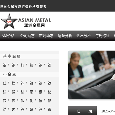
世界金属市场行情价格引领者
AM价格
公司动态
市场动态
运营分析
进出分析
每周综述
基 本 金 属
/
/
/
/
/
铝
铜
锌
铅
锡
镍
小 金 属
/
/
/
/
/
硅
镁
钨
钼
钒
钛
/
/
/
/
/
锑
锰
钴
硒
铟
铋
/
/
/
/
/
锗
镓
钽
铌
镉
铬
/
/
/
/
/
锆
砷
锂
碲
钙
汞
日
期:
2026-04-