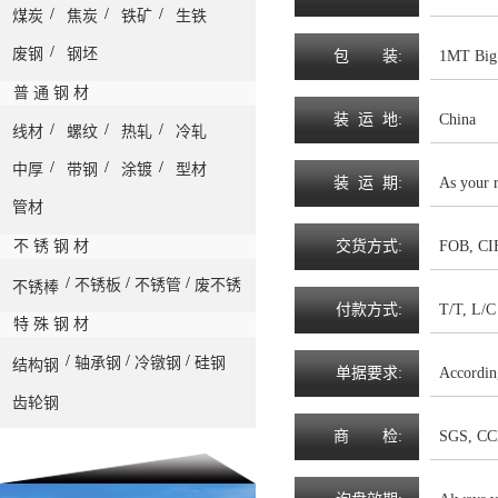
/
/
/
煤炭
焦炭
铁矿
生铁
/
废钢
钢坯
包
装
:
1MT Big 
普 通 钢 材
装
运
地
:
China
/
/
/
线材
螺纹
热轧
冷轧
/
/
/
中厚
带钢
涂镀
型材
装
运
期
:
As your 
管材
不 锈 钢 材
交
货
方
式
:
FOB, CIF
/
/
/
不锈板
不锈管
废不锈
不锈棒
付
款
方
式
:
T/T, L/C 
特 殊 钢 材
/
/
/
轴承钢
冷镦钢
硅钢
结构钢
单
据
要
求
:
Accordin
齿轮钢
商
检
:
SGS, CC