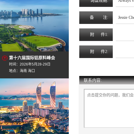
询
盘
效
期
:
Always v
备
注
:
Jessie C
附
件1:
附
件2:
第十六届国际铝原料峰会
时间：2026年5月28-29日
地点：海南 海口
联系内容: