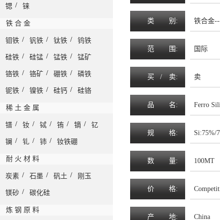
/
锶
铼
类
别:
铁合金--
铁 合 金
/
/
/
钼铁
钒铁
钛铁
钨铁
范
围
:
国际
/
/
/
硅铁
硅锰
锰铁
锰矿
/
/
/
铬铁
铬矿
硼铁
磷铁
买 /
卖
:
卖
/
/
/
铌铁
镍铁
硅钙
硅铬
品
名
:
Ferro Sil
稀 土 金 属
/
/
/
/
/
镨
钕
铽
铕
镝
钇
规
格
:
Si:75%/
/
/
/
镧
钆
铈
钕铁硼
耐 火 材 料
数
量
:
100MT
/
/
/
炭素
石墨
矾土
刚玉
价
格
:
Competit
/
镁砂
碳化硅
炼 钢 原 料
产
地
:
China