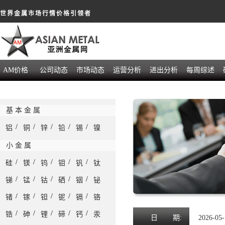
世界金属市场行情价格引领者
AM价格
公司动态
市场动态
运营分析
进出分析
每周综述
基 本 金 属
/
/
/
/
/
铝
铜
锌
铅
锡
镍
小 金 属
/
/
/
/
/
硅
镁
钨
钼
钒
钛
/
/
/
/
/
锑
锰
钴
硒
铟
铋
/
/
/
/
/
锗
镓
钽
铌
镉
铬
/
/
/
/
/
锆
砷
锂
碲
钙
汞
日
期:
2026-05-