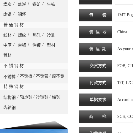
/
/
/
煤炭
焦炭
铁矿
生铁
/
废钢
钢坯
包
装
:
1MT Big 
普 通 钢 材
装
运
地
:
China
/
/
/
线材
螺纹
热轧
冷轧
/
/
/
中厚
带钢
涂镀
型材
装
运
期
:
As your 
管材
不 锈 钢 材
交
货
方
式
:
FOB, CIF
/
/
/
不锈板
不锈管
废不锈
不锈棒
付
款
方
式
:
T/T, L/C 
特 殊 钢 材
/
/
/
轴承钢
冷镦钢
硅钢
结构钢
单
据
要
求
:
Accordin
齿轮钢
商
检
:
SGS, CC