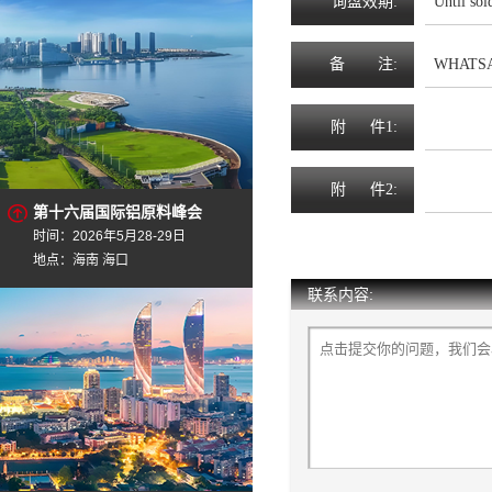
询
盘
效
期
:
Until sol
备
注
:
WHATSA
附
件1:
附
件2:
第十六届国际铝原料峰会
时间：2026年5月28-29日
地点：海南 海口
联系内容: