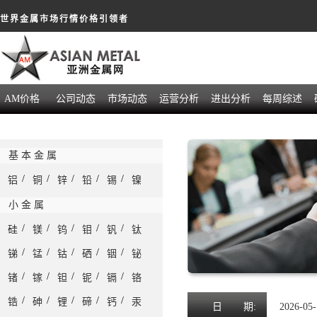
世界金属市场行情价格引领者
AM价格
公司动态
市场动态
运营分析
进出分析
每周综述
基 本 金 属
/
/
/
/
/
铝
铜
锌
铅
锡
镍
小 金 属
/
/
/
/
/
硅
镁
钨
钼
钒
钛
/
/
/
/
/
锑
锰
钴
硒
铟
铋
/
/
/
/
/
锗
镓
钽
铌
镉
铬
/
/
/
/
/
锆
砷
锂
碲
钙
汞
日
期:
2026-05-