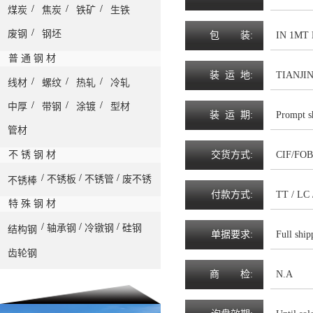
/
/
/
煤炭
焦炭
铁矿
生铁
/
废钢
钢坯
包
装
:
IN 1MT
普 通 钢 材
装
运
地
:
TIANJI
/
/
/
线材
螺纹
热轧
冷轧
/
/
/
中厚
带钢
涂镀
型材
装
运
期
:
Prompt s
管材
不 锈 钢 材
交
货
方
式
:
CIF/FOB
/
/
/
不锈板
不锈管
废不锈
不锈棒
付
款
方
式
:
TT / LC
特 殊 钢 材
/
/
/
轴承钢
冷镦钢
硅钢
结构钢
单
据
要
求
:
Full shi
齿轮钢
商
检
:
N.A