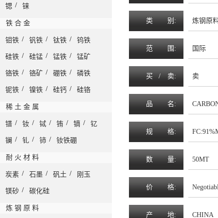
/
锶
铼
类
别:
炼钢原料-
铁 合 金
/
/
/
钼铁
钒铁
钛铁
钨铁
范
围
:
国际
/
/
/
硅铁
硅锰
锰铁
锰矿
/
/
/
铬铁
铬矿
硼铁
磷铁
买 /
卖
:
卖
/
/
/
铌铁
镍铁
硅钙
硅铬
品
名
:
CARBO
稀 土 金 属
/
/
/
/
/
镨
钕
铽
铕
镝
钇
规
格
:
FC:91%
/
/
/
镧
钆
铈
钕铁硼
耐 火 材 料
数
量
:
50MT
/
/
/
炭素
石墨
矾土
刚玉
价
格
:
Negotiab
/
镁砂
碳化硅
炼 钢 原 料
产
地
:
CHINA