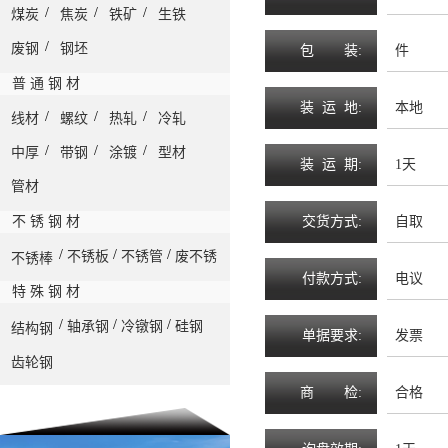
/
/
/
煤炭
焦炭
铁矿
生铁
/
废钢
钢坯
包
装
:
件
普 通 钢 材
装
运
地
:
本地
/
/
/
线材
螺纹
热轧
冷轧
/
/
/
中厚
带钢
涂镀
型材
装
运
期
:
1天
管材
不 锈 钢 材
交
货
方
式
:
自取
/
/
/
不锈板
不锈管
废不锈
不锈棒
付
款
方
式
:
电议
特 殊 钢 材
/
/
/
轴承钢
冷镦钢
硅钢
结构钢
单
据
要
求
:
发票
齿轮钢
商
检
:
合格