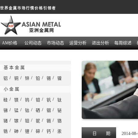
世界金属市场行情价格引领者
AM价格
公司动态
市场动态
运营分析
进出分析
每周综述
基 本 金 属
/
/
/
/
/
铝
铜
锌
铅
锡
镍
小 金 属
/
/
/
/
/
硅
镁
钨
钼
钒
钛
/
/
/
/
/
锑
锰
钴
硒
铟
铋
/
/
/
/
/
锗
镓
钽
铌
镉
铬
/
/
/
/
/
锆
砷
锂
碲
钙
汞
日
期:
2014-08-