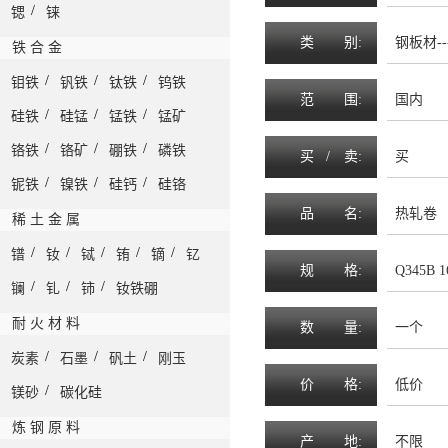
/
锶
铼
类
别:
钢板材--
铁 合 金
/
/
/
钼铁
钒铁
钛铁
钨铁
范
围
:
国内
/
/
/
硅铁
硅锰
锰铁
锰矿
/
/
/
铬铁
铬矿
硼铁
磷铁
买 /
卖
:
买
/
/
/
铌铁
镍铁
硅钙
硅铬
品
名
:
热轧卷
稀 土 金 属
/
/
/
/
/
镨
钕
铽
铕
镝
钇
规
格
:
Q345
/
/
/
镧
钆
铈
钕铁硼
耐 火 材 料
数
量
:
一个
/
/
/
炭素
石墨
矾土
刚玉
价
格
:
低价
/
镁砂
碳化硅
炼 钢 原 料
产
地
:
不限