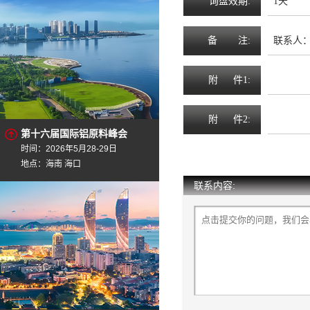
询
盘
效
期
:
1天
备
注
:
联系人：李0
附
件1:
附
件2:
第十六届国际铝原料峰会
时间：2026年5月28-29日
地点：海南 海口
联系内容: