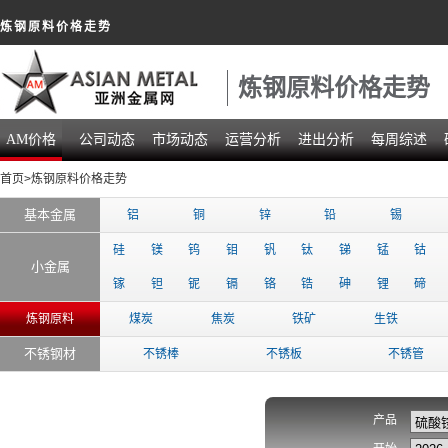
炼钢原料价格走势
炼钢原料价格走势
AM价格
公司动态
市场动态
运营分析
进出分析
每周综述
首页
>炼钢原料价格走势
基本金属
铝
铜
锌
铅
锡
硅
镁
钨
钼
钒
钛
锑
锰
钴
小金属
镓
钽
铌
镉
铬
锆
砷
锂
碲
炼钢原料
煤炭
焦炭
铁矿
生铁
不锈钢材
不锈棒
不锈板
不锈管
产品