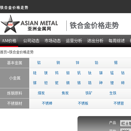
铁合金价格走势
铁合金价格走势
AM价格
公司动态
市场动态
运营分析
进出分析
每周综述
首页
>铁合金价格走势
基本金属
铝
铜
锌
铅
锡
硅
镁
钨
钼
钒
钛
锑
锰
钴
小金属
镓
钽
铌
镉
铬
锆
砷
锂
碲
炼钢原料
煤炭
焦炭
铁矿
生铁
不锈钢材
不锈棒
不锈板
不锈管
产品